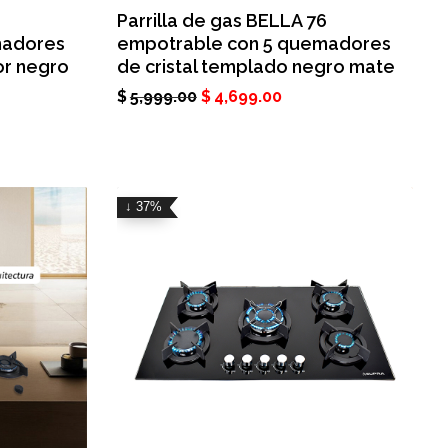
Parrilla de gas BELLA 76
madores
empotrable con 5 quemadores
or negro
de cristal templado negro mate
$
5,999.00
$
4,699.00
↓ 37%