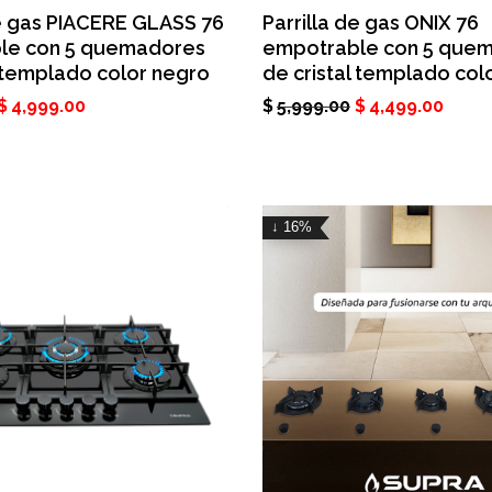
de gas PIACERE GLASS 76
Parrilla de gas ONIX 76
le con 5 quemadores
empotrable con 5 que
l templado color negro
de cristal templado col
$
4,999.00
$
5,999.00
$
4,499.00
↓ 16%