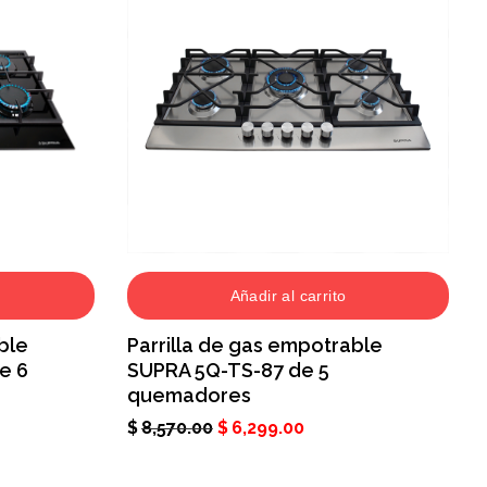
Añadir al carrito
ble
Parrilla de gas empotrable
e 6
SUPRA 5Q-TS-87 de 5
quemadores
$
8,570.00
$
6,299.00