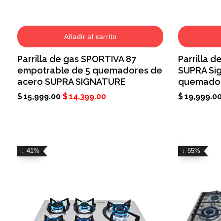
Añadir al carrito
Parrilla de gas SPORTIVA 87
Parrilla 
empotrable de 5 quemadores de
SUPRA Sig
acero SUPRA SIGNATURE
quemado
$
15,999.00
$
14,399.00
$
19,999.0
↓ 41%
↓ 55%