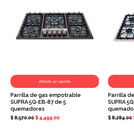
Añadir al carrito
Parrilla de gas empotrable
Parrilla 
SUPRA 5Q-EB-87 de 5
SUPRA 5Q
quemadores
quemado
$
8,570.00
$
4,499.00
$
8,284.00