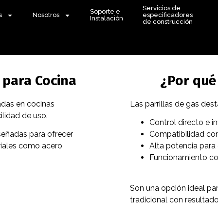
Servicios de
Soporte e
s
Nosotros
especificadores
Instalación
de construcción
 para Cocina
¿Por qué 
zadas en cocinas
Las parrillas de gas des
ilidad de uso.
Control directo e i
señadas para ofrecer
Compatibilidad con
riales como acero
Alta potencia para 
Funcionamiento con
Son una opción ideal pa
tradicional con resultad