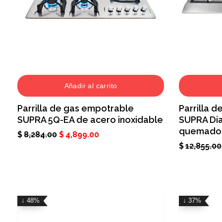
Añadir al carrito
Parrilla de gas empotrable
Parrilla 
SUPRA 5Q-EA de acero inoxidable
SUPRA Di
quemado
$
8,284.00
$
4,899.00
$
12,855.00
↓ 48%
↓ 37%