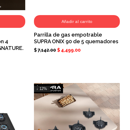
Añadir al carrito
Parrilla de gas empotrable
n 4
SUPRA ONIX 90 de 5 quemadores
GNATURE.
$
7,142.00
$
4,499.00
↓ 12%