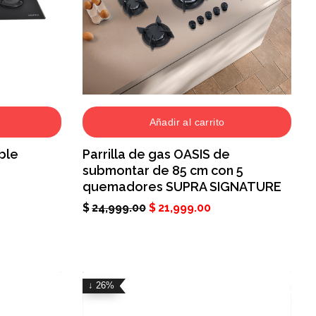
Añadir al carrito
ble
Parrilla de gas OASIS de
submontar de 85 cm con 5
quemadores SUPRA SIGNATURE
$
24,999.00
$
21,999.00
↓ 26%