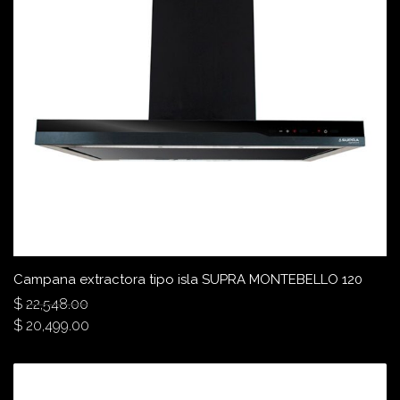
Campana extractora tipo isla SUPRA MONTEBELLO 120
$
22,548.00
$
20,499.00