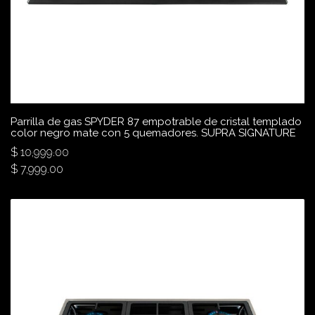
Parrilla de gas SPYDER 87 empotrable de cristal templado
color negro mate con 5 quemadores. SUPRA SIGNATURE
$
10,999.00
$
7,999.00