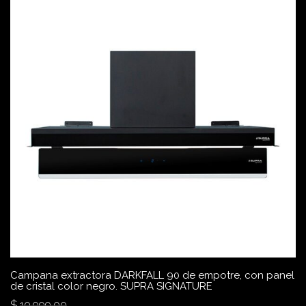
Campana extractora DARKFALL 90 de empotre, con panel
de cristal color negro. SUPRA SIGNATURE
$
10,999.00