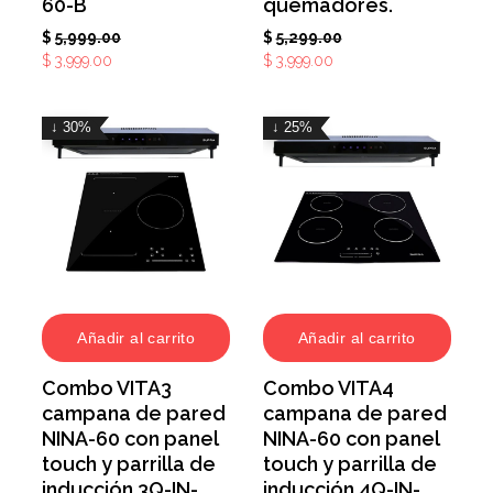
60-B
quemadores.
$
5,999.00
$
5,299.00
$
3,999.00
$
3,999.00
↓ 30%
↓ 25%
Añadir al carrito
Añadir al carrito
Combo VITA3
Combo VITA4
campana de pared
campana de pared
NINA-60 con panel
NINA-60 con panel
touch y parrilla de
touch y parrilla de
inducción 3Q-IN-
inducción 4Q-IN-