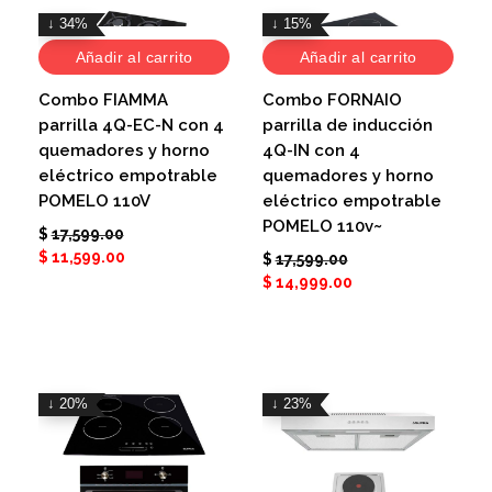
↓ 34%
↓ 15%
Añadir al carrito
Añadir al carrito
Combo FIAMMA
Combo FORNAIO
parrilla 4Q-EC-N con 4
parrilla de inducción
quemadores y horno
4Q-IN con 4
eléctrico empotrable
quemadores y horno
POMELO 110V
eléctrico empotrable
POMELO 110v~
$
17,599.00
$
11,599.00
$
17,599.00
$
14,999.00
↓ 20%
↓ 23%