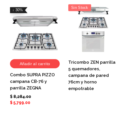
Sin Stock
↓ 30%
Tricombo ZEN parrilla
Añadir al carrito
5 quemadores,
Combo SUPRA PIZZO
campana de pared
campana CB-76 y
76cm y horno
parrilla ZEGNA
empotrable
$
8,284.00
$
5,799.00