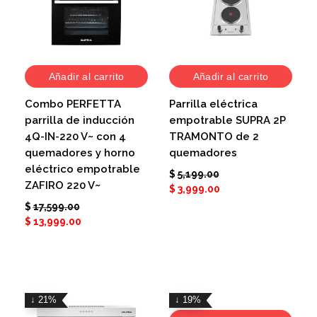
Añadir al carrito
Añadir al carrito
Combo PERFETTA
Parrilla eléctrica
parrilla de inducción
empotrable SUPRA 2P
4Q-IN-220 V~ con 4
TRAMONTO de 2
quemadores y horno
quemadores
eléctrico empotrable
$
5,199.00
ZAFIRO 220 V~
$
3,999.00
$
17,599.00
$
13,999.00
↓ 21%
↓ 19%