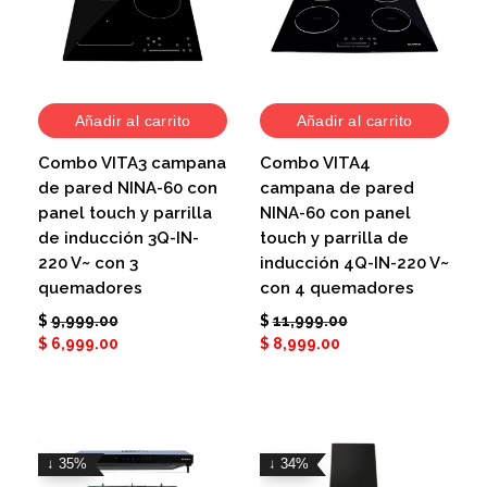
Añadir al carrito
Añadir al carrito
Combo VITA3 campana
Combo VITA4
de pared NINA-60 con
campana de pared
panel touch y parrilla
NINA-60 con panel
de inducción 3Q-IN-
touch y parrilla de
220 V~ con 3
inducción 4Q-IN-220 V~
quemadores
con 4 quemadores
$
9,999.00
$
11,999.00
$
6,999.00
$
8,999.00
↓ 35%
↓ 34%