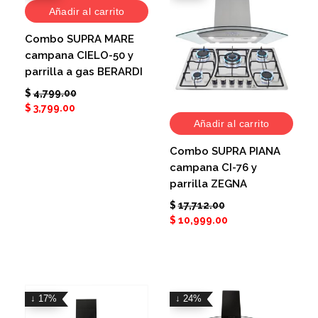
Añadir al carrito
Combo SUPRA MARE
campana CIELO-50 y
parrilla a gas BERARDI
$
4,799.00
$
3,799.00
Añadir al carrito
Combo SUPRA PIANA
campana CI-76 y
parrilla ZEGNA
$
17,712.00
$
10,999.00
↓ 17%
↓ 24%