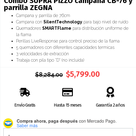
Combo SUPRA PIZZO campana CB-76 y
parrilla ZEGNA
Campana y parrilla de 76cm
Campana con
SilentTechnology
para bajo nivel de ruido
Quemadores
SMARTFlame
para distribución uniforme de
la flama
Perillas LiveResponse para control preciso de la flama
5 quemadores con diferentes capacidades termicas
3 velocidades de extracción
Trabaja con pila tipo “D” (no incluida)
$
5,799.00
$
8,284.00
Envío Gratis
Hasta 15 meses
Garantía 2 años
Compra ahora, paga después
con Mercado Pago.
Saber más