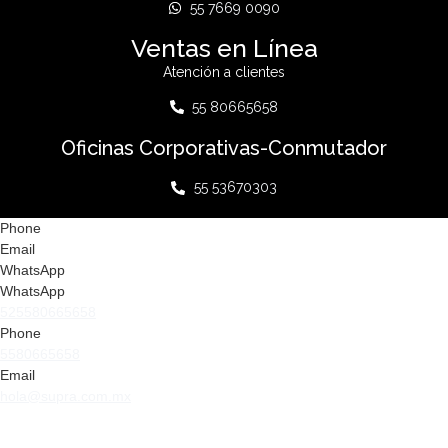
55 7669 0090
Ventas en Línea
Atención a clientes
55 80665658
Oficinas Corporativas-Conmutador
55 53670303
Phone
Email
WhatsApp
WhatsApp
525580665658
Phone
5580665658
Email
hola@supra.com.mx