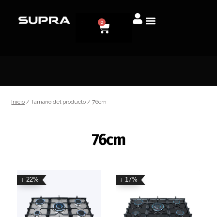
0
Inicio
/ Tamaño del producto / 76cm
76cm
↓ 22%
↓ 17%