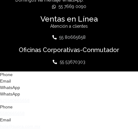
Domingos vía mensaje WhatsApp:
55 7669 0090
Ventas en Línea
Atención a clientes
55 80665658
Oficinas Corporativas-Conmutador
55 53670303
Phone
Email
WhatsApp
WhatsApp
525580665658
Phone
5580665658
Email
hola@supra.com.mx