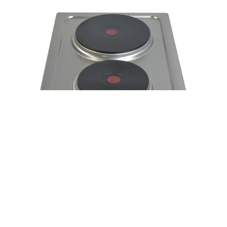
PARRILLA 2P TRAMONTO
Parrilla electrica de acero inoxidable
Parrilla con 2 quemadores