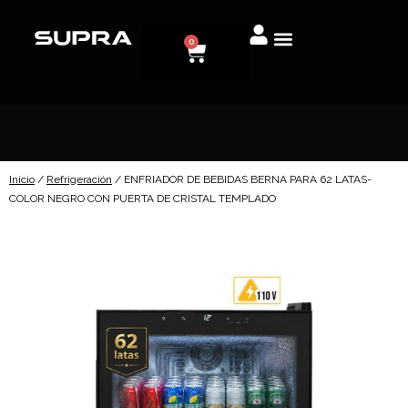
0
Inicio
/
Refrigeración
/ ENFRIADOR DE BEBIDAS BERNA PARA 62 LATAS-
COLOR NEGRO CON PUERTA DE CRISTAL TEMPLADO