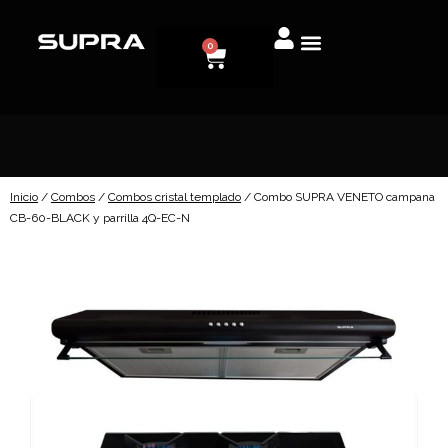
0
Inicio
/
Combos
/
Combos cristal templado
/ Combo SUPRA VENETO campana
CB-60-BLACK y parrilla 4Q-EC-N