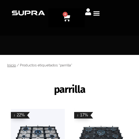
0
Inicio
/ Productos etiquetados “parrilla”
parrilla
↓ 22%
↓ 17%