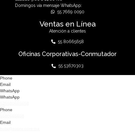
Domingos vía mensaje WhatsApp:
55 7669 0090
Ventas en Línea
Atención a clientes
55 80665658
Oficinas Corporativas-Conmutador
55 53670303
Phone
Email
WhatsApp
WhatsApp
525580665658
Phone
5580665658
Email
hola@supra.com.mx