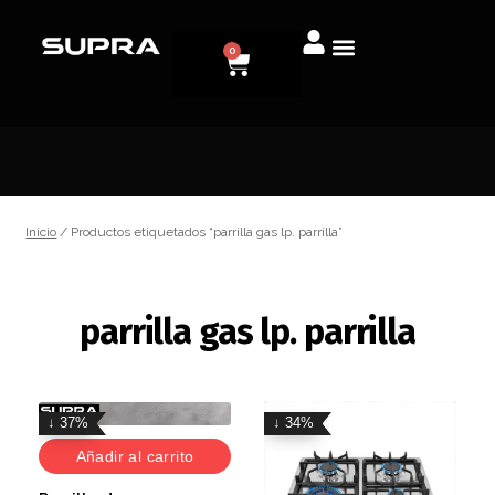
0
Inicio
/ Productos etiquetados “parrilla gas lp. parrilla”
parrilla gas lp. parrilla
↓ 37%
↓ 34%
Añadir al carrito