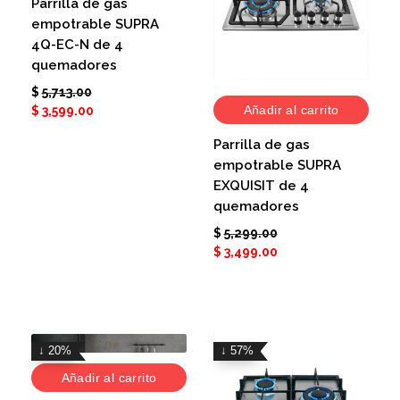
Parrilla de gas
empotrable SUPRA
4Q-EC-N de 4
quemadores
$
5,713.00
Añadir al carrito
$
3,599.00
Parrilla de gas
empotrable SUPRA
EXQUISIT de 4
quemadores
$
5,299.00
$
3,499.00
↓ 20%
↓ 57%
Añadir al carrito