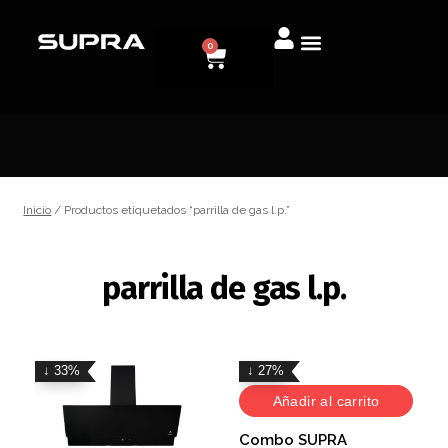
0
Inicio
/ Productos etiquetados “parrilla de gas l.p.”
parrilla de gas l.p.
↓ 33%
↓ 27%
Añadir al carrito
Combo SUPRA