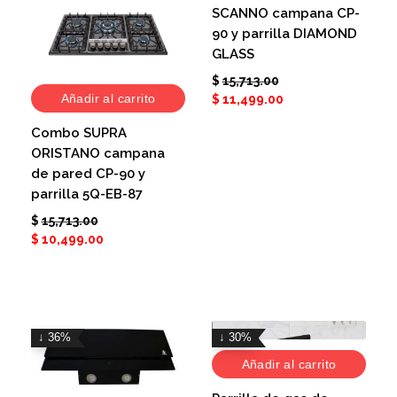
SCANNO campana CP-
90 y parrilla DIAMOND
GLASS
$
15,713.00
Añadir al carrito
$
11,499.00
Combo SUPRA
ORISTANO campana
de pared CP-90 y
parrilla 5Q-EB-87
$
15,713.00
$
10,499.00
↓ 36%
↓ 30%
Añadir al carrito