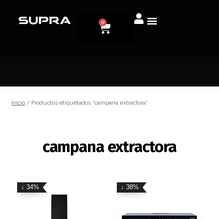
0
Inicio
/ Productos etiquetados “campana extractora”
campana extractora
↓ 34%
↓ 38%