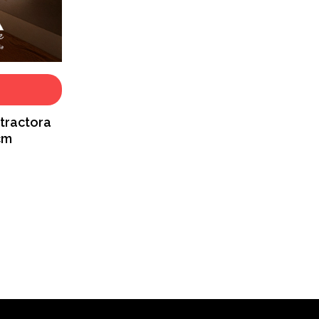
ractora
cm