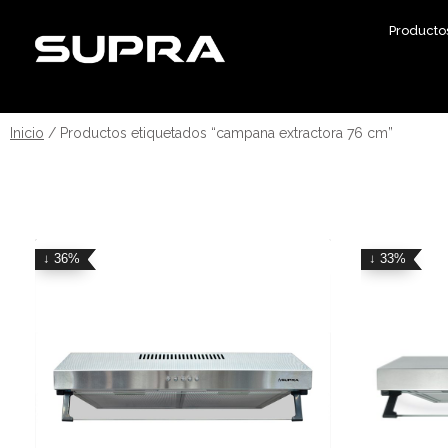
Producto
Inicio
/ Productos etiquetados “campana extractora 76 cm”
↓ 36%
↓ 33%