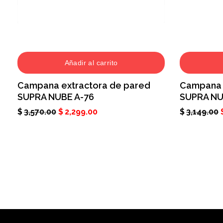
Añadir al carrito
Campana extractora de pared
Campana 
SUPRA NUBE A-76
SUPRA NU
$
3,570.00
$
2,299.00
$
3,149.00