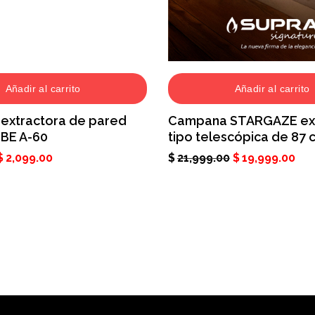
Añadir al carrito
Añadir al carrito
extractora de pared
Campana STARGAZE ext
BE A-60
tipo telescópica de 87 
$
2,099.00
$
21,999.00
$
19,999.00