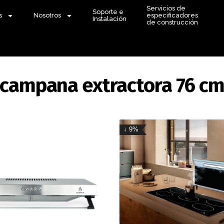
Servicios de
Soporte e
s
Nosotros
especificadores
Instalación
de construcción
campana extractora 76 c
↓ 9%