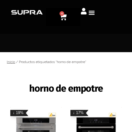
0
Inicio
/ Productos etiquetados “horno de empotre”
horno de empotre
↓ 19%
↓ 17%